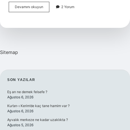
Ek
Devamını okuyun
2 Yorum
Gıdaya
Başlayınca
Meme
Reddi
Olur
Mu
Sitemap
SIDEBAR
SON YAZILAR
Eş arı ne demek felsefe ?
Ağustos 6, 2026
Kur’an-ı Kerim’de kaç tane hamim var ?
Ağustos 6, 2026
Ayvalık merkeze ne kadar uzaklıkta ?
Ağustos 5, 2026