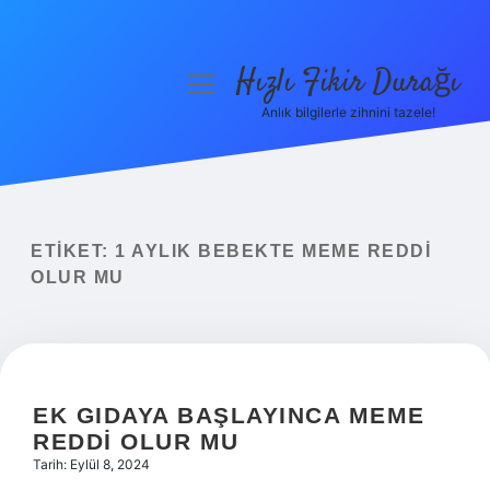
Hızlı Fikir Durağı
menüyü
aç
Anlık bilgilerle zihnini tazele!
Anasayfa
Gizlilik Politikası
Yasal Uyarı
ETIKET:
1 AYLIK BEBEKTE MEME REDDI
OLUR MU
Hakkımızda
EK GIDAYA BAŞLAYINCA MEME
REDDI OLUR MU
Tarih: Eylül 8, 2024