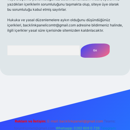
yazdıkları içeriklerin sorumluluğunu taşımakta olup, siteye üye olarak
bu sorumluluğu kabul etmiş sayılırlar.
Hukuka ve yasal düzenlemelere aykırı olduğunu düşündüğünüz
içerikleri,
backlinkpanelicomtr@gmail.com
adresine bildirmeniz halinde,
ilgili içerikler yasal süre içerisinde sitemizden kaldırılacaktır.
Arama
ilbet casino
betexper yeni giriş
betexpergir.net
Reklam ve İletişim:
E-mail:
backlinkpaneli@gmail.com
Teams:
forumhizmeti@gmail.com
Whatsapp: 0262 606 0 726
Telegram: