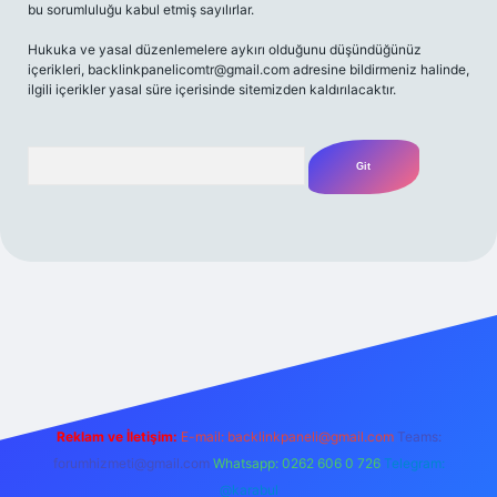
bu sorumluluğu kabul etmiş sayılırlar.
Hukuka ve yasal düzenlemelere aykırı olduğunu düşündüğünüz
içerikleri,
backlinkpanelicomtr@gmail.com
adresine bildirmeniz halinde,
ilgili içerikler yasal süre içerisinde sitemizden kaldırılacaktır.
Arama
lbet casino
betexper yeni giriş
betexpergir.net
Reklam ve İletişim:
E-mail:
backlinkpaneli@gmail.com
Teams:
forumhizmeti@gmail.com
Whatsapp: 0262 606 0 726
Telegram:
@karabul