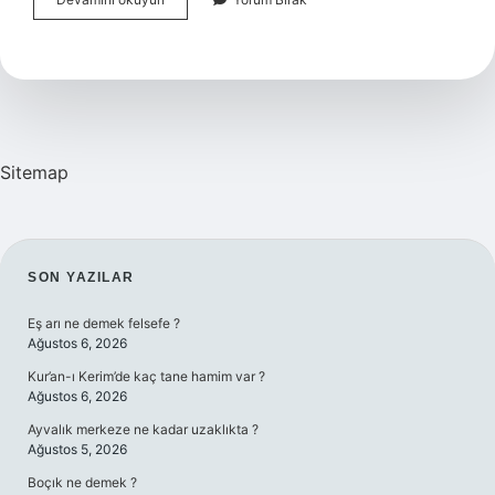
Için
Sayısal
Mı
Sözel
Mi
Sitemap
SIDEBAR
SON YAZILAR
Eş arı ne demek felsefe ?
Ağustos 6, 2026
Kur’an-ı Kerim’de kaç tane hamim var ?
Ağustos 6, 2026
Ayvalık merkeze ne kadar uzaklıkta ?
Ağustos 5, 2026
Boçık ne demek ?