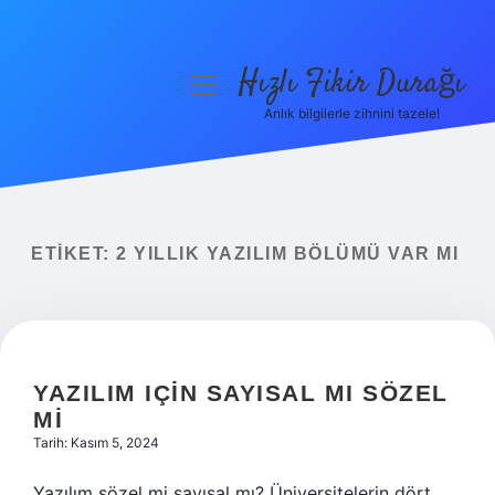
Hızlı Fikir Durağı
menüyü
aç
Anlık bilgilerle zihnini tazele!
Anasayfa
Gizlilik Politikası
Yasal Uyarı
ETIKET:
2 YILLIK YAZILIM BÖLÜMÜ VAR MI
Hakkımızda
YAZILIM IÇIN SAYISAL MI SÖZEL
MI
Tarih: Kasım 5, 2024
Yazılım sözel mi sayısal mı? Üniversitelerin dört