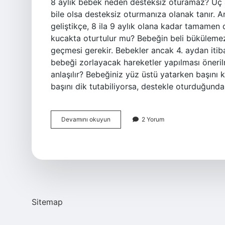
8 aylık bebek neden desteksiz oturamaz? Üç a
bile olsa desteksiz oturmanıza olanak tanır. 
geliştikçe, 8 ila 9 aylık olana kadar tamamen
kucakta oturtulur mu? Bebeğin beli bükülemez.
geçmesi gerekir. Bebekler ancak 4. aydan itiba
bebeği zorlayacak hareketler yapılması öneri
anlaşılır? Bebeğiniz yüz üstü yatarken başını 
başını dik tutabiliyorsa, destekle oturduğund
Bebekler
Devamını okuyun
2 Yorum
Kaç
Aylıkken
Desteksiz
Oturmaya
Başlar
Sitemap