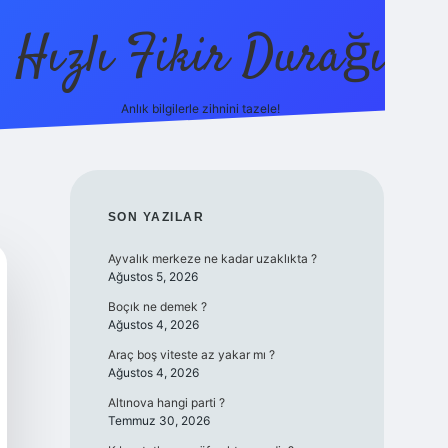
Hızlı Fikir Durağı
Anlık bilgilerle zihnini tazele!
ilbet casi
SIDEBAR
SON YAZILAR
Ayvalık merkeze ne kadar uzaklıkta ?
Ağustos 5, 2026
Boçık ne demek ?
Ağustos 4, 2026
Araç boş viteste az yakar mı ?
Ağustos 4, 2026
Altınova hangi parti ?
Temmuz 30, 2026