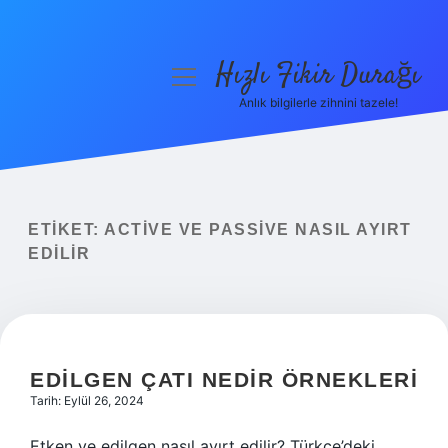
Hızlı Fikir Durağı
menüyü
aç
Anlık bilgilerle zihnini tazele!
Anasayfa
Gizlilik Politikası
Yasal Uyarı
ETIKET:
ACTIVE VE PASSIVE NASIL AYIRT
EDILIR
Hakkımızda
EDILGEN ÇATI NEDIR ÖRNEKLERI
Tarih: Eylül 26, 2024
Etken ve edilgen nasıl ayırt edilir? Türkçe’deki