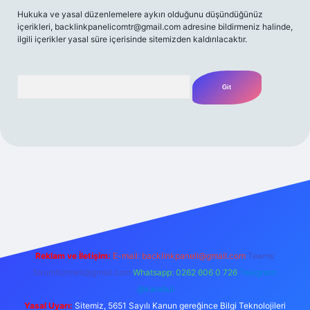
Hukuka ve yasal düzenlemelere aykırı olduğunu düşündüğünüz
içerikleri,
backlinkpanelicomtr@gmail.com
adresine bildirmeniz halinde,
ilgili içerikler yasal süre içerisinde sitemizden kaldırılacaktır.
Arama
ilbet casino
betexper yeni giriş
betexpergir.net
Reklam ve İletişim:
E-mail:
backlinkpaneli@gmail.com
Teams:
forumhizmeti@gmail.com
Whatsapp: 0262 606 0 726
Telegram:
@karabul
Yasal Uyarı:
Sitemiz, 5651 Sayılı Kanun gereğince Bilgi Teknolojileri