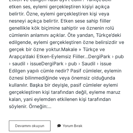
etken ses, eylemi gerçekleştiren kişiyi açıkça
belirtir. Özne, eylemi gerçekleştiren kişi veya
nesneyi açıkça belirtir. Etken sese sahip fiiller
genellikle kök biçimine sahiptir ve öznenin rolü
cümlenin anlamını açıklar. Öte yandan, Türkçe’deki
edilgende, eylemi gerçekleştiren özne belirsizdir ve
gerçek bir özne yoktur.Makale » Türkçe ve
Arapça’daki Etken-Eylemsiz Fiiller…DergiPark › pub
› saudil › issueDergiPark › pub › Saudil › issue
Edilgen yapılı cümle nedir? Pasif cümleler, eylemin
öznesi bilinmediğinde veya önemsiz olduğunda
kullanılır. Başka bir deyişle, pasif cümleler eylemi
gerçekleştiren kişi tarafından değil, eyleme maruz
kalan, yani eylemden etkilenen kişi tarafından
söylenir. Örneğin:…
Edilgen
Devamını okuyun
Yorum Bırak
Çatı