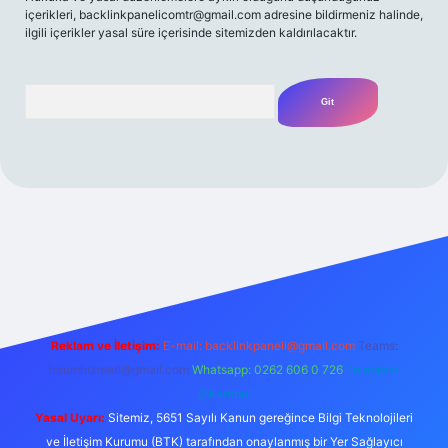
içerikleri,
backlinkpanelicomtr@gmail.com
adresine bildirmeniz halinde,
ilgili içerikler yasal süre içerisinde sitemizden kaldırılacaktır.
Arama
texpergir.net
Reklam ve İletişim:
E-mail:
backlinkpaneli@gmail.com
Teams:
forumhizmeti@gmail.com
Whatsapp: 0262 606 0 726
Telegram:
@karabul
Yasal Uyarı:
Sitemiz, 5651 Sayılı Kanun gereğince Bilgi Teknolojileri
ve İletişim Kurumu (BTK) tarafından onaylanmış bir Yer Sağlayıcı