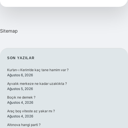
Düşmanı
Kimdir
Sitemap
SIDEBAR
SON YAZILAR
Kur’an-ı Kerim’de kaç tane hamim var ?
Ağustos 6, 2026
Ayvalık merkeze ne kadar uzaklıkta ?
Ağustos 5, 2026
Boçık ne demek ?
Ağustos 4, 2026
Araç boş viteste az yakar mı ?
Ağustos 4, 2026
Altınova hangi parti ?