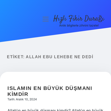
Hızlı Fikir Durağı
menüyü
aç
Anlık bilgilerle zihnini tazele!
Anasayfa
Gizlilik Politikası
Yasal Uyarı
ETIKET:
ALLAH EBU LEHEBE NE DEDI
Hakkımızda
ISLAMIN EN BÜYÜK DÜŞMANI
KIMDIR
Tarih: Aralık 10, 2024
Allah’ın en büyük düşmanı kimdir? Allah’ın en büyük