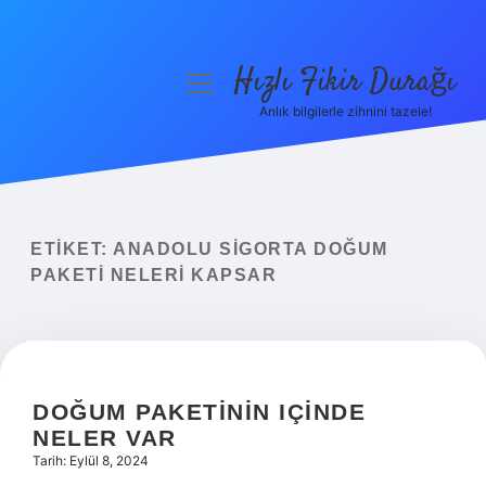
Hızlı Fikir Durağı
menüyü
aç
Anlık bilgilerle zihnini tazele!
Anasayfa
Gizlilik Politikası
Yasal Uyarı
ETIKET:
ANADOLU SIGORTA DOĞUM
PAKETI NELERI KAPSAR
Hakkımızda
DOĞUM PAKETININ IÇINDE
NELER VAR
Tarih: Eylül 8, 2024