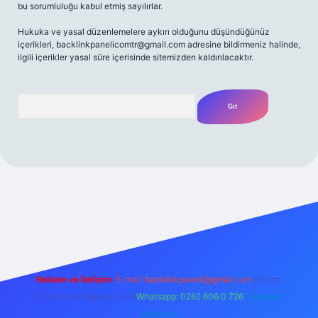
bu sorumluluğu kabul etmiş sayılırlar.
Hukuka ve yasal düzenlemelere aykırı olduğunu düşündüğünüz
içerikleri,
backlinkpanelicomtr@gmail.com
adresine bildirmeniz halinde,
ilgili içerikler yasal süre içerisinde sitemizden kaldırılacaktır.
Arama
lbet casino
betexper yeni giriş
betexpergir.net
Reklam ve İletişim:
E-mail:
backlinkpaneli@gmail.com
Teams:
forumhizmeti@gmail.com
Whatsapp: 0262 606 0 726
Telegram:
@karabul