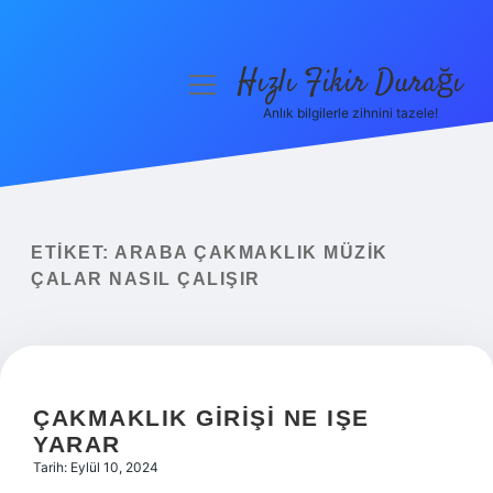
Hızlı Fikir Durağı
menüyü
aç
Anlık bilgilerle zihnini tazele!
Anasayfa
Gizlilik Politikası
Yasal Uyarı
ETIKET:
ARABA ÇAKMAKLIK MÜZIK
ÇALAR NASIL ÇALIŞIR
Hakkımızda
ÇAKMAKLIK GIRIŞI NE IŞE
YARAR
Tarih: Eylül 10, 2024