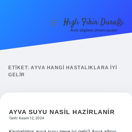
Hızlı Fikir Durağı
menüyü
aç
Anlık bilgilerle zihnini tazele!
Anasayfa
Gizlilik Politikası
Yasal Uyarı
ETIKET:
AYVA HANGI HASTALIKLARA IYI
GELIR
Hakkımızda
AYVA SUYU NASIL HAZIRLANIR
Tarih: Kasım 12, 2024
Kaynatılmış ayva suyu neye iyi gelir? Ayva ağrıyı