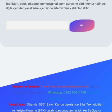
içerikleri,
backlinkpanelicomtr@gmail.com
adresine bildirmeniz halinde,
ilgili içerikler yasal süre içerisinde sitemizden kaldırılacaktır.
Arama
ilbet casino
betexper yeni giriş
betexpergir.net
Reklam ve İletişim:
E-mail:
backlinkpaneli@gmail.com
Teams:
forumhizmeti@gmail.com
Whatsapp: 0262 606 0 726
Telegram:
@karabul
Yasal Uyarı:
Sitemiz, 5651 Sayılı Kanun gereğince Bilgi Teknolojileri
ve İletişim Kurumu (BTK) tarafından onaylanmış bir Yer Sağlayıcı