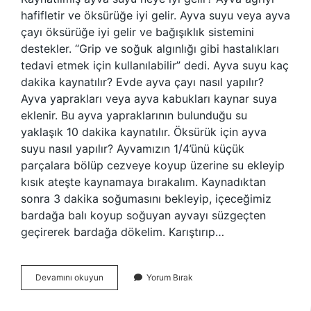
hafifletir ve öksürüğe iyi gelir. Ayva suyu veya ayva
çayı öksürüğe iyi gelir ve bağışıklık sistemini
destekler. “Grip ve soğuk algınlığı gibi hastalıkları
tedavi etmek için kullanılabilir” dedi. Ayva suyu kaç
dakika kaynatılır? Evde ayva çayı nasıl yapılır?
Ayva yaprakları veya ayva kabukları kaynar suya
eklenir. Bu ayva yapraklarının bulunduğu su
yaklaşık 10 dakika kaynatılır. Öksürük için ayva
suyu nasıl yapılır? Ayvamızın 1/4’ünü küçük
parçalara bölüp cezveye koyup üzerine su ekleyip
kısık ateşte kaynamaya bırakalım. Kaynadıktan
sonra 3 dakika soğumasını bekleyip, içeceğimiz
bardağa balı koyup soğuyan ayvayı süzgeçten
geçirerek bardağa dökelim. Karıştırıp…
Ayva
Devamını okuyun
Yorum Bırak
Suyu
Nasil