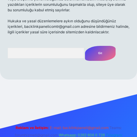
yazdıkları içeriklerin sorumluluğunu taşımakta olup, siteye üye olarak
bu sorumluluğu kabul etmiş sayılırlar.
Hukuka ve yasal düzenlemelere aykırı olduğunu düşündüğünüz
içerikleri,
backlinkpanelicomtr@gmail.com
adresine bildirmeniz halinde,
ilgili içerikler yasal süre içerisinde sitemizden kaldırılacaktır.
Arama
lbet casino
betexper yeni giriş
betexpergir.net
Reklam ve İletişim:
E-mail:
backlinkpaneli@gmail.com
Teams:
forumhizmeti@gmail.com
Whatsapp: 0262 606 0 726
Telegram: