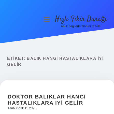
Hızlı Fikir Durağı
menüyü
aç
Anlık bilgilerle zihnini tazele!
Anasayfa
Gizlilik Politikası
Yasal Uyarı
ETIKET:
BALIK HANGI HASTALIKLARA IYI
GELIR
Hakkımızda
DOKTOR BALIKLAR HANGI
HASTALIKLARA IYI GELIR
Tarih: Ocak 11, 2025