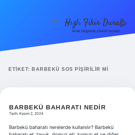
Hızlı Fikir Durağı
menüyü
aç
Anlık bilgilerle zihnini tazele!
Anasayfa
Gizlilik Politikası
Yasal Uyarı
ETIKET:
BARBEKÜ SOS PIŞIRILIR MI
Hakkımızda
BARBEKÜ BAHARATI NEDIR
Tarih: Kasım 2, 2024
Barbekü baharatı nerelerde kullanılır? Barbekü
baharatı et, tavuk, domuz eti, kırmızı et ve diğer