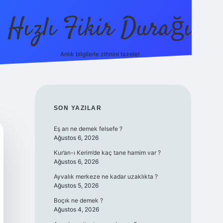
Hızlı Fikir Durağı
Anlık bilgilerle zihnini tazele!
ilbet cas
SIDEBAR
SON YAZILAR
Eş arı ne demek felsefe ?
Ağustos 6, 2026
Kur’an-ı Kerim’de kaç tane hamim var ?
Ağustos 6, 2026
Ayvalık merkeze ne kadar uzaklıkta ?
Ağustos 5, 2026
Boçık ne demek ?
Ağustos 4, 2026