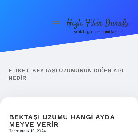
Hızlı Fikir Durağı
menüyü
aç
Anlık bilgilerle zihnini tazele!
Anasayfa
Gizlilik Politikası
Yasal Uyarı
ETIKET:
BEKTAŞI ÜZÜMÜNÜN DIĞER ADI
NEDIR
Hakkımızda
BEKTAŞI ÜZÜMÜ HANGI AYDA
MEYVE VERIR
Tarih: Aralık 10, 2024