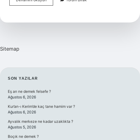
Üzümü
Hangi
Ayda
Meyve
Verir
Sitemap
SIDEBAR
SON YAZILAR
Eş arı ne demek felsefe ?
Ağustos 6, 2026
Kur’an-ı Kerim’de kaç tane hamim var ?
Ağustos 6, 2026
Ayvalık merkeze ne kadar uzaklıkta ?
Ağustos 5, 2026
Boçık ne demek ?