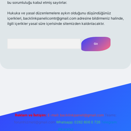
bu sorumluluğu kabul etmiş sayılırlar.
Hukuka ve yasal düzenlemelere aykırı olduğunu düşündüğünüz
içerikleri,
backlinkpanelicomtr@gmail.com
adresine bildirmeniz halinde,
ilgili içerikler yasal süre içerisinde sitemizden kaldırılacaktır.
Arama
ilbet casino
betexper yeni giriş
betexpergir.net
Reklam ve İletişim:
E-mail:
backlinkpaneli@gmail.com
Teams:
forumhizmeti@gmail.com
Whatsapp: 0262 606 0 726
Telegram:
@karabul