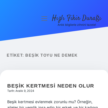
Hızlı Fikir Durağı
menüyü
aç
Anlık bilgilerle zihnini tazele!
Anasayfa
Gizlilik Politikası
Yasal Uyarı
ETIKET:
BEŞIK TOYU NE DEMEK
Hakkımızda
BEŞIK KERTMESI NEDEN OLUR
Tarih: Aralık 9, 2024
Beşik kertmesi evlenmek zorunlu mu? Örneğin,
aileler bir yemlik inşa edip bir erkek ve bir kadının