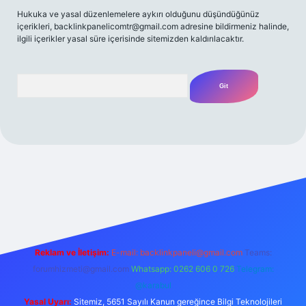
Hukuka ve yasal düzenlemelere aykırı olduğunu düşündüğünüz
içerikleri,
backlinkpanelicomtr@gmail.com
adresine bildirmeniz halinde,
ilgili içerikler yasal süre içerisinde sitemizden kaldırılacaktır.
Arama
eni giriş
betexpergir.net
Reklam ve İletişim:
E-mail:
backlinkpaneli@gmail.com
Teams:
forumhizmeti@gmail.com
Whatsapp: 0262 606 0 726
Telegram:
@karabul
Yasal Uyarı:
Sitemiz, 5651 Sayılı Kanun gereğince Bilgi Teknolojileri