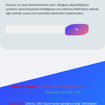
Hukuka ve yasal düzenlemelere aykırı olduğunu düşündüğünüz
içerikleri,
backlinkpanelicomtr@gmail.com
adresine bildirmeniz halinde,
ilgili içerikler yasal süre içerisinde sitemizden kaldırılacaktır.
Arama
ilbet casino
betexper yeni giriş
betexpergir.net
Reklam ve İletişim:
E-mail:
backlinkpaneli@gmail.com
Teams:
forumhizmeti@gmail.com
Whatsapp: 0262 606 0 726
Telegram:
@karabul
Yasal Uyarı:
Sitemiz, 5651 Sayılı Kanun gereğince Bilgi Teknolojileri