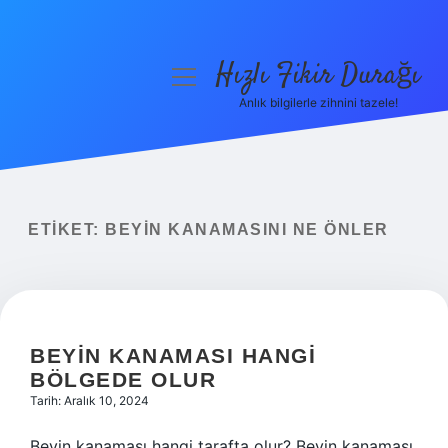
Hızlı Fikir Durağı
menüyü
aç
Anlık bilgilerle zihnini tazele!
Anasayfa
Gizlilik Politikası
Yasal Uyarı
ETIKET:
BEYIN KANAMASINI NE ÖNLER
Hakkımızda
BEYIN KANAMASI HANGI
BÖLGEDE OLUR
Tarih: Aralık 10, 2024
Beyin kanaması hangi tarafta olur? Beyin kanaması