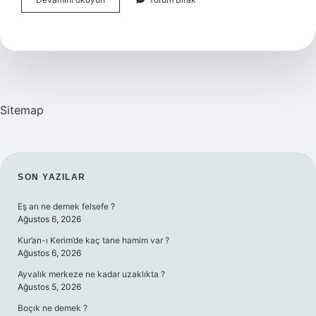
Rütbeler
Sırasıyla
Nelerdir
Sitemap
SIDEBAR
SON YAZILAR
Eş arı ne demek felsefe ?
Ağustos 6, 2026
Kur’an-ı Kerim’de kaç tane hamim var ?
Ağustos 6, 2026
Ayvalık merkeze ne kadar uzaklıkta ?
Ağustos 5, 2026
Boçık ne demek ?