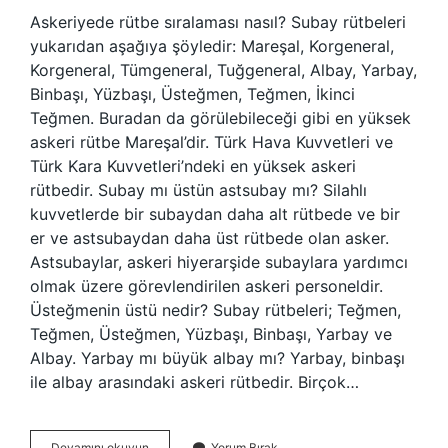
Askeriyede rütbe sıralaması nasıl? Subay rütbeleri
yukarıdan aşağıya şöyledir: Mareşal, Korgeneral,
Korgeneral, Tümgeneral, Tuğgeneral, Albay, Yarbay,
Binbaşı, Yüzbaşı, Üsteğmen, Teğmen, İkinci
Teğmen. Buradan da görülebileceği gibi en yüksek
askeri rütbe Mareşal’dir. Türk Hava Kuvvetleri ve
Türk Kara Kuvvetleri’ndeki en yüksek askeri
rütbedir. Subay mı üstün astsubay mı? Silahlı
kuvvetlerde bir subaydan daha alt rütbede ve bir
er ve astsubaydan daha üst rütbede olan asker.
Astsubaylar, askeri hiyerarşide subaylara yardımcı
olmak üzere görevlendirilen askeri personeldir.
Üsteğmenin üstü nedir? Subay rütbeleri; Teğmen,
Teğmen, Üsteğmen, Yüzbaşı, Binbaşı, Yarbay ve
Albay. Yarbay mı büyük albay mı? Yarbay, binbaşı
ile albay arasındaki askeri rütbedir. Birçok…
Askerî
Devamını okuyun
Yorum Bırak