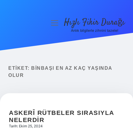
Hızlı Fikir Durağı
menüyü
aç
Anlık bilgilerle zihnini tazele!
Anasayfa
Gizlilik Politikası
Yasal Uyarı
ETIKET:
BINBAŞI EN AZ KAÇ YAŞINDA
OLUR
Hakkımızda
ASKERÎ RÜTBELER SIRASIYLA
NELERDIR
Tarih: Ekim 25, 2024