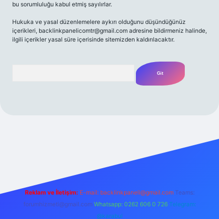
bu sorumluluğu kabul etmiş sayılırlar.
Hukuka ve yasal düzenlemelere aykırı olduğunu düşündüğünüz
içerikleri,
backlinkpanelicomtr@gmail.com
adresine bildirmeniz halinde,
ilgili içerikler yasal süre içerisinde sitemizden kaldırılacaktır.
Arama
ilbet casino
betexper yeni giriş
betexpergir.net
Reklam ve İletişim:
E-mail:
backlinkpaneli@gmail.com
Teams:
forumhizmeti@gmail.com
Whatsapp: 0262 606 0 726
Telegram:
@karabul