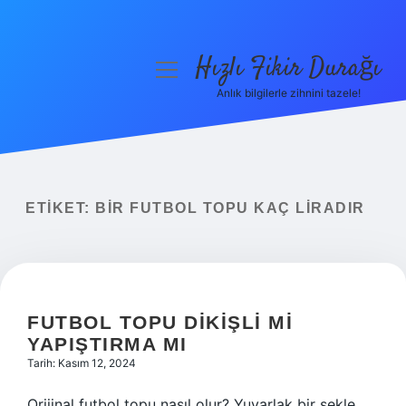
Hızlı Fikir Durağı
menüyü
aç
Anlık bilgilerle zihnini tazele!
Anasayfa
Gizlilik Politikası
Yasal Uyarı
ETIKET:
BIR FUTBOL TOPU KAÇ LIRADIR
Hakkımızda
FUTBOL TOPU DIKIŞLI MI
YAPIŞTIRMA MI
Tarih: Kasım 12, 2024
Orijinal futbol topu nasıl olur? Yuvarlak bir şekle