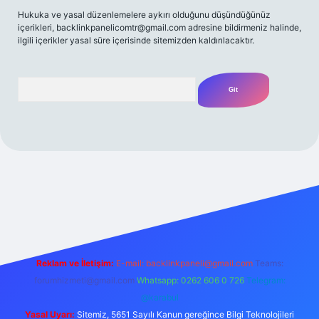
Hukuka ve yasal düzenlemelere aykırı olduğunu düşündüğünüz
içerikleri,
backlinkpanelicomtr@gmail.com
adresine bildirmeniz halinde,
ilgili içerikler yasal süre içerisinde sitemizden kaldırılacaktır.
Arama
ilbet casino
betexper yeni giriş
betexpergir.net
Reklam ve İletişim:
E-mail:
backlinkpaneli@gmail.com
Teams:
forumhizmeti@gmail.com
Whatsapp: 0262 606 0 726
Telegram:
@karabul
Yasal Uyarı:
Sitemiz, 5651 Sayılı Kanun gereğince Bilgi Teknolojileri