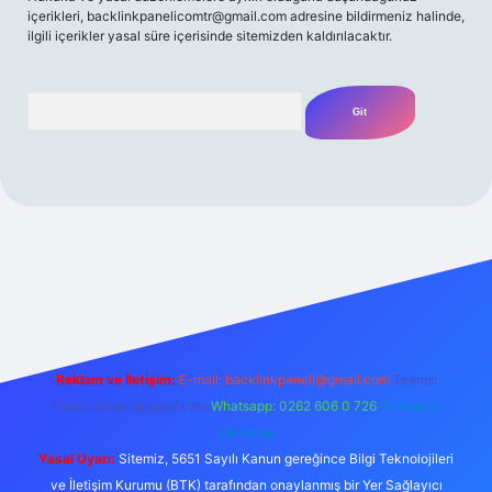
içerikleri,
backlinkpanelicomtr@gmail.com
adresine bildirmeniz halinde,
ilgili içerikler yasal süre içerisinde sitemizden kaldırılacaktır.
Arama
lbet casino
betexper yeni giriş
betexpergir.net
Reklam ve İletişim:
E-mail:
backlinkpaneli@gmail.com
Teams:
forumhizmeti@gmail.com
Whatsapp: 0262 606 0 726
Telegram:
@karabul
Yasal Uyarı:
Sitemiz, 5651 Sayılı Kanun gereğince Bilgi Teknolojileri
ve İletişim Kurumu (BTK) tarafından onaylanmış bir Yer Sağlayıcı