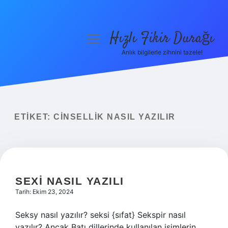
Hızlı Fikir Durağı
menüyü
aç
Anlık bilgilerle zihnini tazele!
Anasayfa
Gizlilik Politikası
Yasal Uyarı
ETIKET:
CINSELLIK NASIL YAZILIR
Hakkımızda
SEXI NASIL YAZILI
Tarih: Ekim 23, 2024
Seksy nasıl yazılır? seksi {sıfat} Sekspir nasıl
yazılır? Ancak Batı dillerinde kullanılan isimlerin