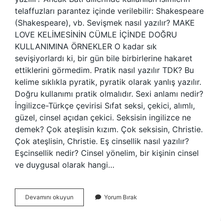
telaffuzları parantez içinde verilebilir: Shakespeare
(Shakespeare), vb. Sevişmek nasıl yazılır? MAKE
LOVE KELİMESİNİN CÜMLE İÇİNDE DOĞRU
KULLANIMINA ÖRNEKLER O kadar sık ​​
sevişiyorlardı ki, bir gün bile birbirlerine hakaret
ettiklerini görmedim. Pratik nasıl yazılır TDK? Bu
kelime sıklıkla pyratik, pyratik olarak yanlış yazılır.
Doğru kullanımı pratik olmalıdır. Sexi anlamı nedir?
İngilizce-Türkçe çevirisi Sıfat seksi, çekici, alımlı,
güzel, cinsel açıdan çekici. Seksisin ingilizce ne
demek? Çok ateşlisin kızım. Çok seksisin, Christie.
Çok ateşlisin, Christie. Eş cinsellik nasıl yazılır?
Eşcinsellik nedir? Cinsel yönelim, bir kişinin cinsel
ve duygusal olarak hangi…
Sexi
Devamını okuyun
Yorum Bırak
Nasıl
Yazılı