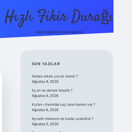
Hızlı Fikir Durağı
Anlık bilgilerle zihnini tazele!
ilbet casin
SIDEBAR
SON YAZILAR
Neden erkek çocuk istenir ?
Ağustos 8, 2026
Eş arı ne demek felsefe ?
Ağustos 6, 2026
Kur’an-ı Kerim’de kaç tane hamim var ?
Ağustos 6, 2026
Ayvalık merkeze ne kadar uzaklıkta ?
Ağustos 5, 2026