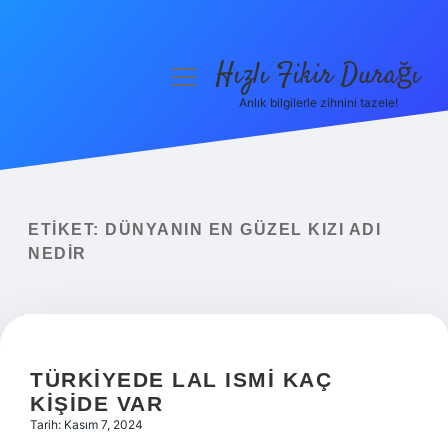
Hızlı Fikir Durağı
menüyü
aç
Anlık bilgilerle zihnini tazele!
Anasayfa
Gizlilik Politikası
Yasal Uyarı
ETIKET:
DÜNYANIN EN GÜZEL KIZI ADI
NEDIR
Hakkımızda
TÜRKIYEDE LAL ISMI KAÇ
KIŞIDE VAR
Tarih: Kasım 7, 2024