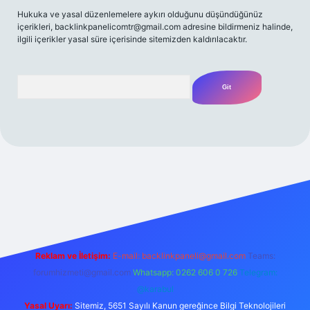
Hukuka ve yasal düzenlemelere aykırı olduğunu düşündüğünüz
içerikleri,
backlinkpanelicomtr@gmail.com
adresine bildirmeniz halinde,
ilgili içerikler yasal süre içerisinde sitemizden kaldırılacaktır.
Arama
iş
betexpergir.net
Reklam ve İletişim:
E-mail:
backlinkpaneli@gmail.com
Teams:
forumhizmeti@gmail.com
Whatsapp: 0262 606 0 726
Telegram:
@karabul
Yasal Uyarı:
Sitemiz, 5651 Sayılı Kanun gereğince Bilgi Teknolojileri