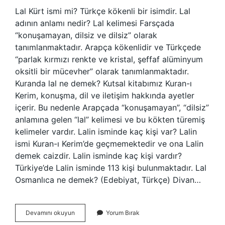
Lal Kürt ismi mi? Türkçe kökenli bir isimdir. Lal
adının anlamı nedir? Lal kelimesi Farsçada
“konuşamayan, dilsiz ve dilsiz” olarak
tanımlanmaktadır. Arapça kökenlidir ve Türkçede
“parlak kırmızı renkte ve kristal, şeffaf alüminyum
oksitli bir mücevher” olarak tanımlanmaktadır.
Kuranda lal ne demek? Kutsal kitabımız Kuran-ı
Kerim, konuşma, dil ve iletişim hakkında ayetler
içerir. Bu nedenle Arapçada “konuşamayan”, “dilsiz”
anlamına gelen “lal” kelimesi ve bu kökten türemiş
kelimeler vardır. Lalin isminde kaç kişi var? Lalin
ismi Kuran-ı Kerim’de geçmemektedir ve ona Lalin
demek caizdir. Lalin isminde kaç kişi vardır?
Türkiye’de Lalin isminde 113 kişi bulunmaktadır. Lal
Osmanlıca ne demek? (Edebiyat, Türkçe) Divan…
Türkiyede
Devamını okuyun
Yorum Bırak
Lal