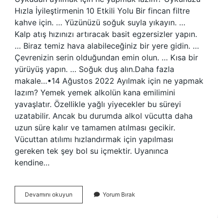
Hızla İyileştirmenin 10 Etkili Yolu Bir fincan filtre
kahve için. … Yüzünüzü soğuk suyla yıkayın. …
Kalp atış hızınızı artıracak basit egzersizler yapın.
… Biraz temiz hava alabileceğiniz bir yere gidin. …
Çevrenizin serin olduğundan emin olun. … Kısa bir
yürüyüş yapın. … Soğuk duş alın.Daha fazla
makale…•14 Ağustos 2022 Ayılmak için ne yapmak
lazım? Yemek yemek alkolün kana emilimini
yavaşlatır. Özellikle yağlı yiyecekler bu süreyi
uzatabilir. Ancak bu durumda alkol vücutta daha
uzun süre kalır ve tamamen atılması gecikir.
Vücuttan atılımı hızlandırmak için yapılması
gereken tek şey bol su içmektir. Uyanınca
kendine…
Uyanınca
Devamını okuyun
Yorum Bırak
Ayılmak
Için