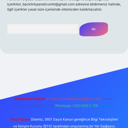
içerikleri,
backlinkpanelicomtr@gmail.com
adresine bildirmeniz halinde,
ilgili içerikler yasal süre içerisinde sitemizden kaldırılacaktır.
Arama
et
Reklam ve İletişim:
E-mail:
backlinkpaneli@gmail.com
Teams:
forumhizmeti@gmail.com
Whatsapp: 0262 606 0 726
Telegram:
@karabul
Yasal Uyarı:
Sitemiz, 5651 Sayılı Kanun gereğince Bilgi Teknolojileri
ve İletişim Kurumu (BTK) tarafından onaylanmış bir Yer Sağlayıcı