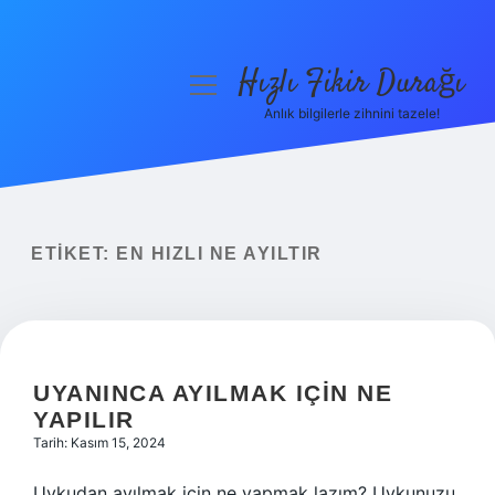
Hızlı Fikir Durağı
menüyü
aç
Anlık bilgilerle zihnini tazele!
Anasayfa
Gizlilik Politikası
Yasal Uyarı
ETIKET:
EN HIZLI NE AYILTIR
Hakkımızda
UYANINCA AYILMAK IÇIN NE
YAPILIR
Tarih: Kasım 15, 2024
Uykudan ayılmak için ne yapmak lazım? Uykunuzu