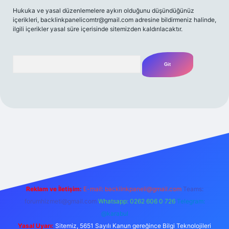
Hukuka ve yasal düzenlemelere aykırı olduğunu düşündüğünüz
içerikleri,
backlinkpanelicomtr@gmail.com
adresine bildirmeniz halinde,
ilgili içerikler yasal süre içerisinde sitemizden kaldırılacaktır.
Arama
lbet casino
betexper yeni giriş
betexpergir.net
Reklam ve İletişim:
E-mail:
backlinkpaneli@gmail.com
Teams:
forumhizmeti@gmail.com
Whatsapp: 0262 606 0 726
Telegram:
@karabul
Yasal Uyarı:
Sitemiz, 5651 Sayılı Kanun gereğince Bilgi Teknolojileri