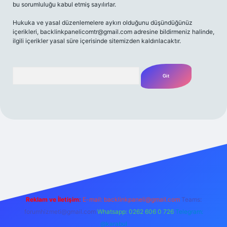
bu sorumluluğu kabul etmiş sayılırlar.
Hukuka ve yasal düzenlemelere aykırı olduğunu düşündüğünüz
içerikleri,
backlinkpanelicomtr@gmail.com
adresine bildirmeniz halinde,
ilgili içerikler yasal süre içerisinde sitemizden kaldırılacaktır.
Arama
lbet casino
betexper yeni giriş
betexpergir.net
Reklam ve İletişim:
E-mail:
backlinkpaneli@gmail.com
Teams:
forumhizmeti@gmail.com
Whatsapp: 0262 606 0 726
Telegram:
@karabul