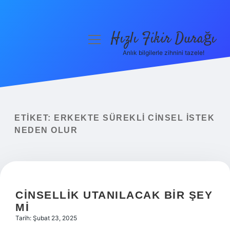
Hızlı Fikir Durağı
menüyü
aç
Anlık bilgilerle zihnini tazele!
Anasayfa
Gizlilik Politikası
Yasal Uyarı
ETIKET:
ERKEKTE SÜREKLI CINSEL ISTEK
NEDEN OLUR
Hakkımızda
CINSELLIK UTANILACAK BIR ŞEY
MI
Tarih: Şubat 23, 2025