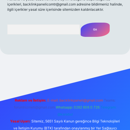
içerikleri,
backlinkpanelicomtr@gmail.com
adresine bildirmeniz halinde,
ilgili içerikler yasal süre içerisinde sitemizden kaldırılacaktır.
Arama
t
Reklam ve İletişim:
E-mail:
backlinkpaneli@gmail.com
Teams:
forumhizmeti@gmail.com
Whatsapp: 0262 606 0 726
Telegram:
@karabul
Yasal Uyarı:
Sitemiz, 5651 Sayılı Kanun gereğince Bilgi Teknolojileri
ve İletişim Kurumu (BTK) tarafından onaylanmış bir Yer Sağlayıcı