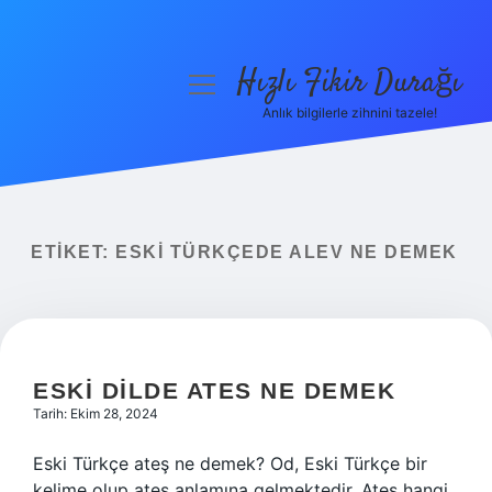
Hızlı Fikir Durağı
menüyü
aç
Anlık bilgilerle zihnini tazele!
Anasayfa
Gizlilik Politikası
Yasal Uyarı
ETIKET:
ESKI TÜRKÇEDE ALEV NE DEMEK
Hakkımızda
ESKI DILDE ATES NE DEMEK
Tarih: Ekim 28, 2024
Eski Türkçe ateş ne demek? Od, Eski Türkçe bir
kelime olup ateş anlamına gelmektedir. Ateş hangi