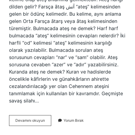
dilden gelir? Farsça ātaş آتش “ateş” kelimesinden
gelen bir ödünç kelimedir. Bu kelime, aynı anlama
gelen Orta Farsça ātarş veya ātaş kelimesinden
türemiştir. Bulmacada ateş ne demek? Harf harf
bulmacada “ateş” kelimesinin cevapları nelerdir? İki
harfli “od” kelimesi “ateş” kelimesinin karşılığı
olarak yazılabilir. Bulmacada sorulan ateş
sorusunun cevapları “nar” ve “sam” olabilir. Ateş
sorusuna cevaben “azer” ve “adır” yazabilirsiniz.
Kuranda ateş ne demek? Kuran ve hadislerde
öncelikle kâfirlerin ve günahkârların ahirette
cezalandırılacağı yer olan Cehennem ateşini
tanımlamak için kullanılan bir kavramdır. Geçmişte
savaş silahı…
Eski
Devamını okuyun
Yorum Bırak
Dilde
Ates