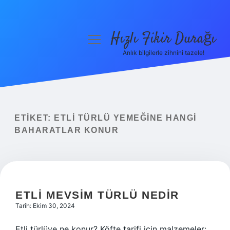
Hızlı Fikir Durağı
menüyü
aç
Anlık bilgilerle zihnini tazele!
Anasayfa
Gizlilik Politikası
Yasal Uyarı
ETIKET:
ETLI TÜRLÜ YEMEĞINE HANGI
BAHARATLAR KONUR
Hakkımızda
ETLI MEVSIM TÜRLÜ NEDIR
Tarih: Ekim 30, 2024
Etli türlüye ne konur? Köfte tarifi için malzemeler: