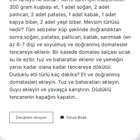
300 gram kuşbaşı et, 1 adet soğan, 2 adet
patlıcan, 2 adet patates, 1 adet kabak, 1 adet
kapya biber, 2 adet yeşil biber. Mevsim türlüsü
nedir? Tüm sebzeler küp şeklinde doğrandıktan
sonra soğan, patates, patlıcan, kabak, sarımsak (en
az 6-7 diş) ve soyulmuş ve doğranmış domatesler
tencereye eklenir. Bir kasede domates salçası sıcak
su ile ezilir, tuz ve baharatlar eklenir ve yemeğin
yarısı kadar olana kadar tencereye dökülür.
Duduklu etli türlü kaç dakika? Et ve doğranmış
domatesleri ekleyin. Tuz ve baharatları ekleyin.
Suyu ekleyin ve yavaşça karıştırın. Düdüklü
tencerenin kapağını kapatın…
Etli
Devamını okuyun
Yorum Bırak
Mevsim
Türlü
Nedir