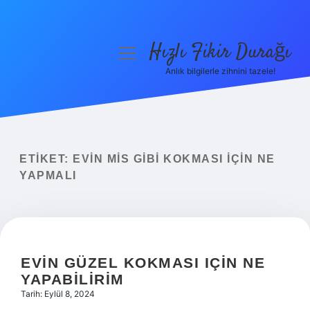
Hızlı Fikir Durağı
menüyü
aç
Anlık bilgilerle zihnini tazele!
Anasayfa
Gizlilik Politikası
Yasal Uyarı
ETIKET:
EVIN MIS GIBI KOKMASI IÇIN NE
YAPMALI
Hakkımızda
EVIN GÜZEL KOKMASI IÇIN NE
YAPABILIRIM
Tarih: Eylül 8, 2024