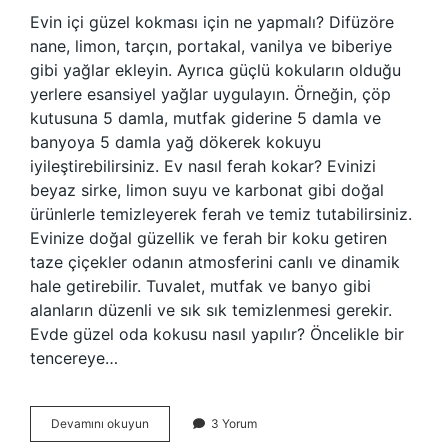
Evin içi güzel kokması için ne yapmalı? Difüzöre
nane, limon, tarçın, portakal, vanilya ve biberiye
gibi yağlar ekleyin. Ayrıca güçlü kokuların olduğu
yerlere esansiyel yağlar uygulayın. Örneğin, çöp
kutusuna 5 damla, mutfak giderine 5 damla ve
banyoya 5 damla yağ dökerek kokuyu
iyileştirebilirsiniz. Ev nasıl ferah kokar? Evinizi
beyaz sirke, limon suyu ve karbonat gibi doğal
ürünlerle temizleyerek ferah ve temiz tutabilirsiniz.
Evinize doğal güzellik ve ferah bir koku getiren
taze çiçekler odanın atmosferini canlı ve dinamik
hale getirebilir. Tuvalet, mutfak ve banyo gibi
alanların düzenli ve sık sık temizlenmesi gerekir.
Evde güzel oda kokusu nasıl yapılır? Öncelikle bir
tencereye…
Evin
Devamını okuyun
3 Yorum
Güzel