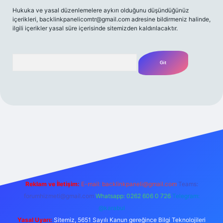
Hukuka ve yasal düzenlemelere aykırı olduğunu düşündüğünüz
içerikleri,
backlinkpanelicomtr@gmail.com
adresine bildirmeniz halinde,
ilgili içerikler yasal süre içerisinde sitemizden kaldırılacaktır.
Arama
iş
betexpergir.net
Reklam ve İletişim:
E-mail:
backlinkpaneli@gmail.com
Teams:
forumhizmeti@gmail.com
Whatsapp: 0262 606 0 726
Telegram:
@karabul
Yasal Uyarı:
Sitemiz, 5651 Sayılı Kanun gereğince Bilgi Teknolojileri