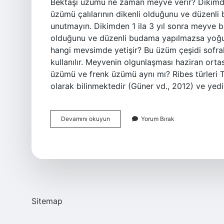
Bektaşi üzümü ne zaman meyve verir? Dikimden 
üzümü çalılarının dikenli olduğunu ve düzenl
unutmayın. Dikimden 1 ila 3 yıl sonra meyve bek
olduğunu ve düzenli budama yapılmazsa yoğun
hangi mevsimde yetişir? Bu üzüm çeşidi sofral
kullanılır. Meyvenin olgunlaşması haziran orta
üzümü ve frenk üzümü aynı mı? Ribes türleri 
olarak bilinmektedir (Güner vd., 2012) ve yed
Bektaşi
Devamını okuyun
Yorum Bırak
Üzümü
Hangi
Ayda
Meyve
Verir
Sitemap