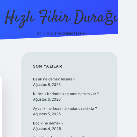
Hızlı Fikir Durağı
Anlık bilgilerle zihnini tazele!
ilbet casino
betexper yeni gi
SIDEBAR
SON YAZILAR
Eş arı ne demek felsefe ?
Ağustos 6, 2026
Kur’an-ı Kerim’de kaç tane hamim var ?
Ağustos 6, 2026
Ayvalık merkeze ne kadar uzaklıkta ?
Ağustos 5, 2026
Boçık ne demek ?
Ağustos 4, 2026