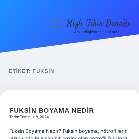
Hızlı Fikir Durağı
menüyü
aç
Anlık bilgilerle zihnini tazele!
Anasayfa
Gizlilik Politikası
Yasal Uyarı
ETIKET:
FUKSIN
Hakkımızda
FUKSIN BOYAMA NEDIR
Tarih: Temmuz 8, 2024
Fuksin Boyama Nedir? Fuksin boyama, nötrofillerin
yüzeyinde bulunan bir enzim olan nötrofil fuksinaz