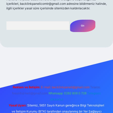
içerikleri,
backlinkpanelicomtr@gmail.com
adresine bildirmeniz halinde,
ilgili içerikler yasal süre içerisinde sitemizden kaldırılacaktır.
Arama
t
Reklam ve İletişim:
E-mail:
backlinkpaneli@gmail.com
Teams:
forumhizmeti@gmail.com
Whatsapp: 0262 606 0 726
Telegram:
@karabul
Yasal Uyarı:
Sitemiz, 5651 Sayılı Kanun gereğince Bilgi Teknolojileri
ve İletişim Kurumu (BTK) tarafından onaylanmış bir Yer Sağlayıcı