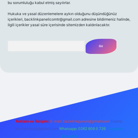
bu sorumluluğu kabul etmiş sayılırlar.
Hukuka ve yasal düzenlemelere aykırı olduğunu düşündüğünüz
içerikleri,
backlinkpanelicomtr@gmail.com
adresine bildirmeniz halinde,
ilgili içerikler yasal süre içerisinde sitemizden kaldırılacaktır.
Arama
iş
betexpergir.net
Reklam ve İletişim:
E-mail:
backlinkpaneli@gmail.com
Teams:
forumhizmeti@gmail.com
Whatsapp: 0262 606 0 726
Telegram:
@karabul