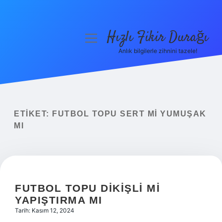
Hızlı Fikir Durağı
menüyü
aç
Anlık bilgilerle zihnini tazele!
Anasayfa
Gizlilik Politikası
Yasal Uyarı
ETIKET:
FUTBOL TOPU SERT MI YUMUŞAK
MI
Hakkımızda
FUTBOL TOPU DIKIŞLI MI
YAPIŞTIRMA MI
Tarih: Kasım 12, 2024