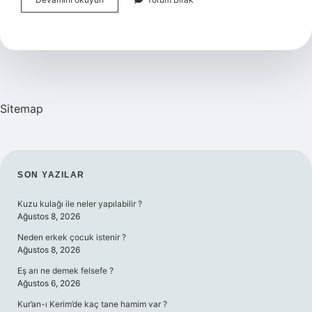
Topu
Dikişli
Mi
Yapıştırma
Mı
Sitemap
SIDEBAR
SON YAZILAR
Kuzu kulağı ile neler yapılabilir ?
Ağustos 8, 2026
Neden erkek çocuk istenir ?
Ağustos 8, 2026
Eş arı ne demek felsefe ?
Ağustos 6, 2026
Kur’an-ı Kerim’de kaç tane hamim var ?