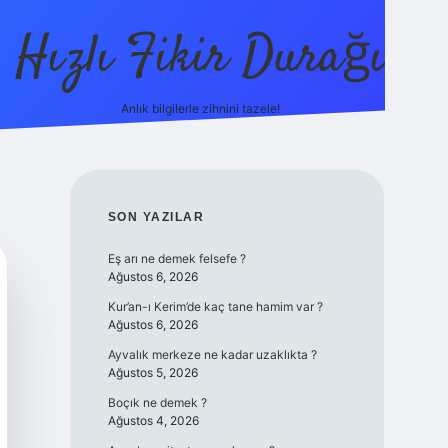
Hızlı Fikir Durağı
Anlık bilgilerle zihnini tazele!
ilbet casino
betexper yeni giriş
betexpergir.net
SIDEBAR
SON YAZILAR
Eş arı ne demek felsefe ?
Ağustos 6, 2026
Kur’an-ı Kerim’de kaç tane hamim var ?
Ağustos 6, 2026
Ayvalık merkeze ne kadar uzaklıkta ?
Ağustos 5, 2026
Boçık ne demek ?
Ağustos 4, 2026