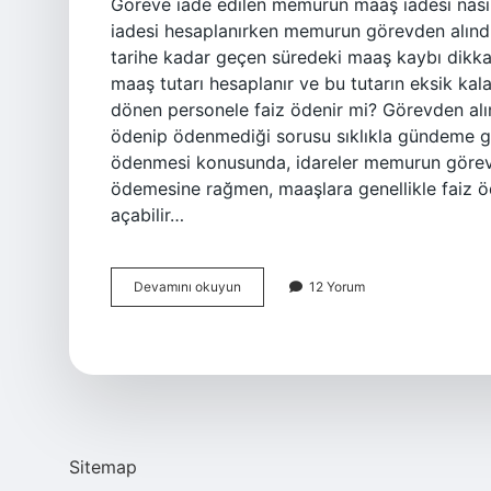
Göreve iade edilen memurun maaş iadesi nası
iadesi hesaplanırken memurun görevden alındı
tarihe kadar geçen süredeki maaş kaybı dikkat
maaş tutarı hesaplanır ve bu tutarın eksik kal
dönen personele faiz ödenir mi? Görevden alı
ödenip ödenmediği sorusu sıklıkla gündeme ge
ödenmesi konusunda, idareler memurun görevd
ödemesine rağmen, maaşlara genellikle faiz 
açabilir…
Göreve
Devamını okuyun
12 Yorum
Iade
Edilen
Memura
Faiz
Ödenir
Mi
Sitemap