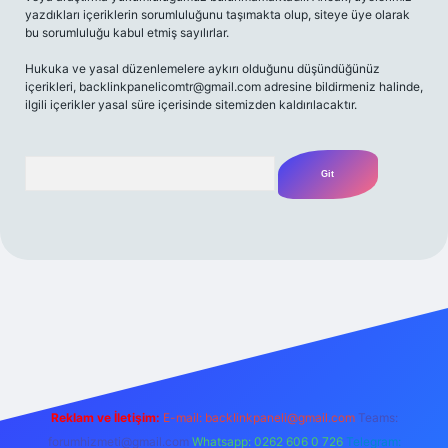
yazdıkları içeriklerin sorumluluğunu taşımakta olup, siteye üye olarak
bu sorumluluğu kabul etmiş sayılırlar.
Hukuka ve yasal düzenlemelere aykırı olduğunu düşündüğünüz
içerikleri,
backlinkpanelicomtr@gmail.com
adresine bildirmeniz halinde,
ilgili içerikler yasal süre içerisinde sitemizden kaldırılacaktır.
Arama
riş
betexpergir.net
Reklam ve İletişim:
E-mail:
backlinkpaneli@gmail.com
Teams:
forumhizmeti@gmail.com
Whatsapp: 0262 606 0 726
Telegram: