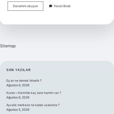
Sürekli
Devamını okuyun
Yorum Bırak
Ağlayan
Bebek
Nasıl
Uyutulur
Sitemap
SIDEBAR
SON YAZILAR
Eş arı ne demek felsefe ?
Ağustos 6, 2026
Kur’an-ı Kerim’de kaç tane hamim var ?
Ağustos 6, 2026
Ayvalık merkeze ne kadar uzaklıkta ?
Ağustos 5, 2026