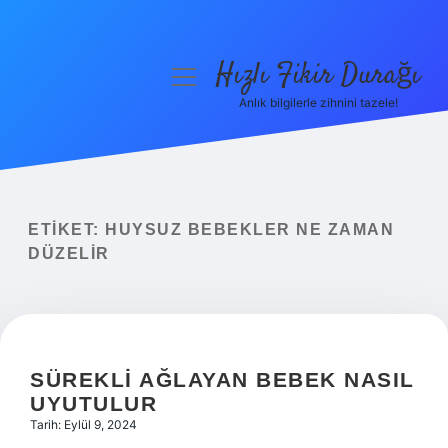
Hızlı Fikir Durağı
menüyü
aç
Anlık bilgilerle zihnini tazele!
Anasayfa
Gizlilik Politikası
Yasal Uyarı
ETIKET:
HUYSUZ BEBEKLER NE ZAMAN
DÜZELIR
Hakkımızda
SÜREKLI AĞLAYAN BEBEK NASIL
UYUTULUR
Tarih: Eylül 9, 2024