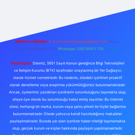
lbet casino
betexper yeni giriş
betexpergir.net
Reklam ve İletişim:
E-mail:
backlinkpaneli@gmail.com
Teams:
forumhizmeti@gmail.com
Whatsapp: 0262 606 0 726
Telegram:
@karabul
Yasal Uyarı:
Sitemiz, 5651 Sayılı Kanun gereğince Bilgi Teknolojileri
ve İletişim Kurumu (BTK) tarafından onaylanmış bir Yer Sağlayıcı
olarak hizmet vermektedir. Bu nedenle, sitedeki içerikleri proaktif
olarak denetleme veya araştırma yükümlülüğümüz bulunmamaktadır.
Ancak, üyelerimiz yazdıkları içeriklerin sorumluluğunu taşımakta olup,
siteye üye olarak bu sorumluluğu kabul etmiş sayılırlar. Bu internet
sitesi, herhangi bir marka, kurum veya şahıs şirketi ile hiçbir bağlantısı
bulunmamaktadır. Sitede yalnızca kendi hazırladığımız makaleler
paylaşılmaktadır. Burada yer alan içerikler haber niteliği taşımamakta
olup, gerçek kurum ve kişiler hakkında paylaşım yapılmamaktadır.