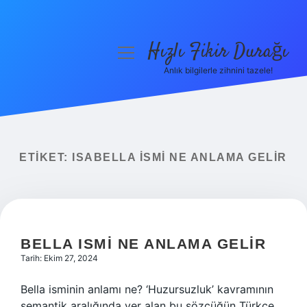
Hızlı Fikir Durağı
menüyü
aç
Anlık bilgilerle zihnini tazele!
Anasayfa
Gizlilik Politikası
Yasal Uyarı
ETIKET:
ISABELLA ISMI NE ANLAMA GELIR
Hakkımızda
BELLA ISMI NE ANLAMA GELIR
Tarih: Ekim 27, 2024
Bella isminin anlamı ne? ‘Huzursuzluk’ kavramının
semantik aralığında yer alan bu sözcüğün Türkçe