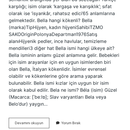
karşılığı; isim olarak ‘kargaşa ve karışıklık’; sıfat
olarak ise ‘isyankâr, rahatsız edici’65 anlamlarına
gelmektedir. Bella hangi kökenli? Bella
(marka)TipHijyen, kadın hijyeniSahibiTZMO
SAKOOriginPolonyaDepartman1976Satış
alanıHijyenik pedler, ince havlular, temizleme
mendilleri3 diğer hat Bella ismi hangi ülkeye ait?
Bella isminin anlamı güzel anlamına gelir. Bebekleri
için isim arayanlar için en uygun isimlerden biri
olan Bella, İtalyan kökenlidir. İsimler evrensel
olabilir ve kökenlerine göre arama yaparak
bulunabilir. Bella ismi kızlar için uygun bir isim
olarak kabul edilir. Bela ne ismi? Béla (isim) Güzel
(Macarca: [ˈbeːlɒ]; Slav varyantları Bela veya
Belo’dur) yaygın…
Bella
Devamını okuyun
Yorum Bırak
Ismi