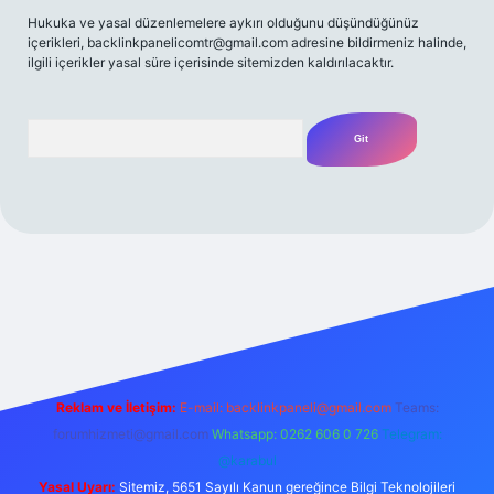
Hukuka ve yasal düzenlemelere aykırı olduğunu düşündüğünüz
içerikleri,
backlinkpanelicomtr@gmail.com
adresine bildirmeniz halinde,
ilgili içerikler yasal süre içerisinde sitemizden kaldırılacaktır.
Arama
ilbet casino
betexper yeni giriş
betexpergir.net
Reklam ve İletişim:
E-mail:
backlinkpaneli@gmail.com
Teams:
forumhizmeti@gmail.com
Whatsapp: 0262 606 0 726
Telegram:
@karabul
Yasal Uyarı:
Sitemiz, 5651 Sayılı Kanun gereğince Bilgi Teknolojileri