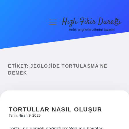
Hızlı Fikir Durağı
menüyü
aç
Anlık bilgilerle zihnini tazele!
Anasayfa
Gizlilik Politikası
Yasal Uyarı
ETIKET:
JEOLOJIDE TORTULASMA NE
DEMEK
Hakkımızda
TORTULLAR NASIL OLUŞUR
Tarih: Nisan 9, 2025
Tortul ne demek coğrafya? Sedime kayaları,