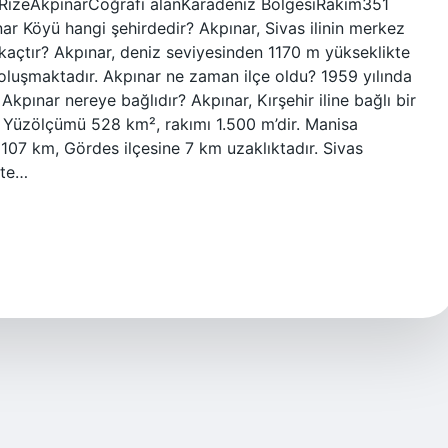
, RizeAkpınarCoğrafi alanKaradeniz BölgesiRakım351
 Köyü hangi şehirdedir? Akpınar, Sivas ilinin merkez
 kaçtır? Akpınar, deniz seviyesinden 1170 m yükseklikte
luşmaktadır. Akpınar ne zaman ilçe oldu? 1959 yılında
kpınar nereye bağlıdır? Akpınar, Kırşehir iline bağlı bir
r. Yüzölçümü 528 km², rakımı 1.500 m’dir. Manisa
107 km, Gördes ilçesine 7 km uzaklıktadır. Sivas
’te…