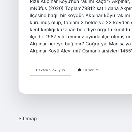
Rize Akpınar Köyü’nün rakımı kaçtır? Akpınar
mNüfus (2020) Toplam79812 satır daha Akpınar
ilçesine bağlı bir köydür. Akpınar köyü rakımı
kurulmuş olup, toplam 3 belde ve 23 köyden o
kent kimliği kazanan belediye örgütü kuruldu. A
ilçedir. 1987 yılı Temmuz ayında ilçe olmuştu
Akpınar nereye bağlıdır? Coğrafya. Manisa’ya 
Akpınar Köyü Alevi mi? Osmanlı arşivleri 1455
Gümüşhane
Devamını okuyun
10 Yorum
Akpınar
Köyü
Rakım
Kaç
Sitemap