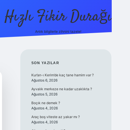
Hızlı Fikir Durağı
Anlık bilgilerle zihnini tazele!
ilbet casino
betexper yeni giriş
betexpe
SIDEBAR
SON YAZILAR
Kur’an-ı Kerim’de kaç tane hamim var ?
Ağustos 6, 2026
Ayvalık merkeze ne kadar uzaklıkta ?
Ağustos 5, 2026
Boçık ne demek ?
Ağustos 4, 2026
Araç boş viteste az yakar mı ?
Ağustos 4, 2026