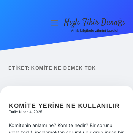
Hızlı Fikir Durağı
menüyü
aç
Anlık bilgilerle zihnini tazele!
Anasayfa
Gizlilik Politikası
Yasal Uyarı
ETIKET:
KOMITE NE DEMEK TDK
Hakkımızda
KOMITE YERINE NE KULLANILIR
Tarih: Nisan 4, 2025
Komitenin anlamı ne? Komite nedir? Bir sorunu
veya teklifi incelemekten sorumlu bir grup insan bir