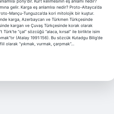
nlamlısı pony’dir. Kurt kelimesinin eş anlamı nedir?
amına gelir. Karga eş anlamlısı nedir? Proto-Altayca’da
 Proto-Mançu-Tunguzca’da kori mitolojik bir kuştur.
sinde karga, Azerbaycan ve Türkmen Türkçesinde
sinde kargan ve Çuvaş Türkçesinde korak olarak
t Türk’te “çal” sözcüğü “alaca, kırsal” ile birlikte isim
arpmak”tır (Atalay 1991:156). Bu sözcük Kutadgu Bilig’de
r; fiil olarak “yıkmak, vurmak, çarpmak”…