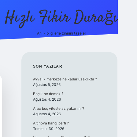
Hızlı Fikir Durağı
Anlık bilgilerle zihnini tazele!
ilbet casi
SIDEBAR
SON YAZILAR
Ayvalık merkeze ne kadar uzaklıkta ?
Ağustos 5, 2026
Boçık ne demek ?
Ağustos 4, 2026
Araç boş viteste az yakar mı ?
Ağustos 4, 2026
Altınova hangi parti ?
Temmuz 30, 2026