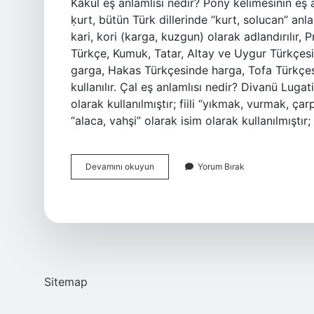
Kâkül eş anlamlısı nedir? Pony kelimesinin eş a
ḳurt, bütün Türk dillerinde “kurt, solucan” anl
kari, kori (karga, kuzgun) olarak adlandırılır,
Türkçe, Kumuk, Tatar, Altay ve Uygur Türkçe
garga, Hakas Türkçesinde harga, Tofa Türkçe
kullanılır. Çal eş anlamlısı nedir? Divanü Lugati’
olarak kullanılmıştır; fiili “yıkmak, vurmak, ç
“alaca, vahşi” olarak isim olarak kullanılmıştı
Kale
Devamını okuyun
Yorum Bırak
Sözcüğünün
Eş
Anlamlısı
Nedir
Sitemap