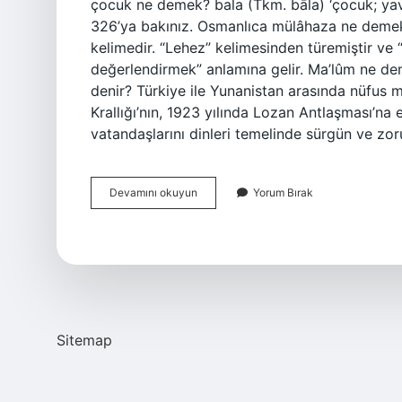
çocuk ne demek? bala (Tkm. bāla) ‘çocuk; yavr
326’ya bakınız. Osmanlıca mülâhaza ne demek?
kelimedir. “Lehez” kelimesinden türemiştir v
değerlendirmek” anlamına gelir. Ma’lûm ne de
denir? Türkiye ile Yunanistan arasında nüfus 
Krallığı’nın, 1923 yılında Lozan Antlaşması’na 
vatandaşlarını dinleri temelinde sürgün ve zo
Memul
Devamını okuyun
Yorum Bırak
Ne
Demektir
Osmanlıca
Sitemap