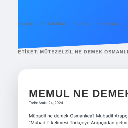
Anasayfa
Gizlilik Politikası
Yasal Uyarı
Hakkımızda
ETIKET:
MÜTEZELZIL NE DEMEK OSMANL
MEMUL NE DEME
Tarih: Aralık 24, 2024
Mübadil ne demek Osmanlıca? Mubadil Arapça b
“Mubadil” kelimesi Türkçeye Arapçadan gelmişt