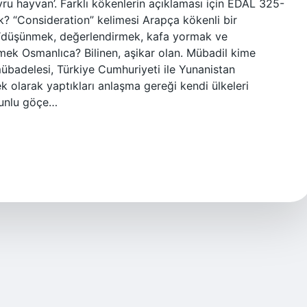
u hayvan’. Farklı kökenlerin açıklaması için EDAL 325-
 “Consideration” kelimesi Arapça kökenli bir
e “düşünmek, değerlendirmek, kafa yormak ve
mek Osmanlıca? Bilinen, aşikar olan. Mübadil kime
mübadelesi, Türkiye Cumhuriyeti ile Yunanistan
ek olarak yaptıkları anlaşma gereği kendi ülkeleri
runlu göçe…