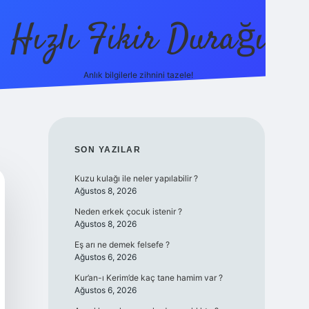
Hızlı Fikir Durağı
Anlık bilgilerle zihnini tazele!
ilbet casi
SIDEBAR
SON YAZILAR
Kuzu kulağı ile neler yapılabilir ?
Ağustos 8, 2026
Neden erkek çocuk istenir ?
Ağustos 8, 2026
Eş arı ne demek felsefe ?
Ağustos 6, 2026
Kur’an-ı Kerim’de kaç tane hamim var ?
Ağustos 6, 2026