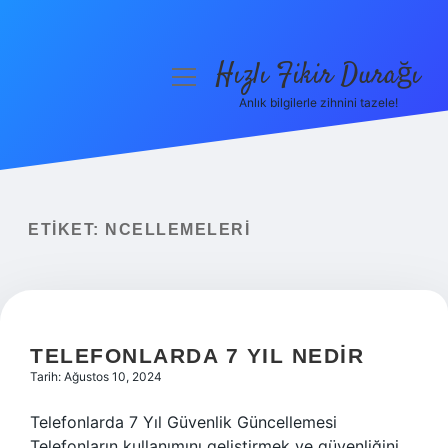
Hızlı Fikir Durağı
menüyü
aç
Anlık bilgilerle zihnini tazele!
Anasayfa
Gizlilik Politikası
Yasal Uyarı
ETIKET:
NCELLEMELERI
Hakkımızda
TELEFONLARDA 7 YIL NEDIR
Tarih: Ağustos 10, 2024
Telefonlarda 7 Yıl Güvenlik Güncellemesi
Telefonların kullanımını geliştirmek ve güvenliğini