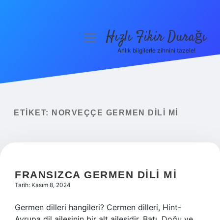
Hızlı Fikir Durağı
menüyü
aç
Anlık bilgilerle zihnini tazele!
Anasayfa
Gizlilik Politikası
Yasal Uyarı
ETIKET:
NORVEÇÇE GERMEN DILI MI
Hakkımızda
FRANSIZCA GERMEN DILI MI
Tarih: Kasım 8, 2024
Germen dilleri hangileri? Cermen dilleri, Hint-
Avrupa dil ailesinin bir alt ailesidir. Batı, Doğu ve