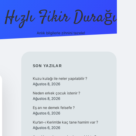
Hızlı Fikir Durağı
Anlık bilgilerle zihnini tazele!
ilbet casino
betexper yeni giriş
betexper
SIDEBAR
SON YAZILAR
Kuzu kulağı ile neler yapılabilir ?
Ağustos 8, 2026
Neden erkek çocuk istenir ?
Ağustos 8, 2026
Eş arı ne demek felsefe ?
Ağustos 6, 2026
Kur’an-ı Kerim’de kaç tane hamim var ?
Ağustos 6, 2026