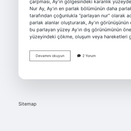
çarpması, Ay’ın gölgesindeki karanlık yüzeyde
Nur Ay, Ay’ın en parlak bölümünün daha parl
tarafından çoğunlukla “parlayan nur” olarak ad
parlak alanlar oluşturarak, Ay’ın görünüşünün 
bu parlayan yüzey Ay’ın dış görünümünün öneml
yüzeyindeki çökme, oluşum veya hareketleri
Nur
Devamını okuyun
2 Yorum
Ay
ne
demek
Sitemap