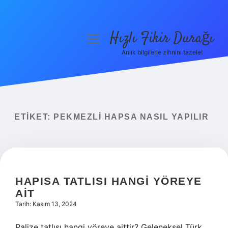
Hızlı Fikir Durağı
menüyü
aç
Anlık bilgilerle zihnini tazele!
Anasayfa
Gizlilik Politikası
Yasal Uyarı
ETIKET:
PEKMEZLI HAPSA NASIL YAPILIR
Hakkımızda
HAPISA TATLISI HANGI YÖREYE
AIT
Tarih: Kasım 13, 2024
Palize tatlısı hangi yöreye aittir? Geleneksel Türk