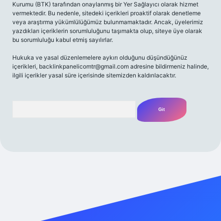
Kurumu (BTK) tarafından onaylanmış bir Yer Sağlayıcı olarak hizmet
vermektedir. Bu nedenle, sitedeki içerikleri proaktif olarak denetleme
veya araştırma yükümlülüğümüz bulunmamaktadır. Ancak, üyelerimiz
yazdıkları içeriklerin sorumluluğunu taşımakta olup, siteye üye olarak
bu sorumluluğu kabul etmiş sayılırlar.
Hukuka ve yasal düzenlemelere aykırı olduğunu düşündüğünüz
içerikleri,
backlinkpanelicomtr@gmail.com
adresine bildirmeniz halinde,
ilgili içerikler yasal süre içerisinde sitemizden kaldırılacaktır.
Arama
ilbet casino
betexper yeni giriş
betexpergir.net