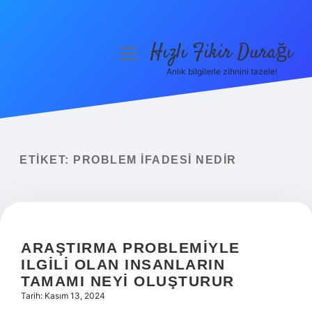
Hızlı Fikir Durağı
menüyü
aç
Anlık bilgilerle zihnini tazele!
Anasayfa
Gizlilik Politikası
Yasal Uyarı
ETIKET:
PROBLEM IFADESI NEDIR
Hakkımızda
ARAŞTIRMA PROBLEMIYLE
ILGILI OLAN INSANLARIN
TAMAMI NEYI OLUŞTURUR
Tarih: Kasım 13, 2024