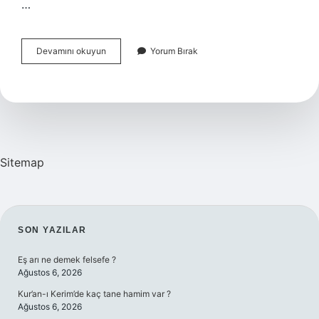
…
Araştırma
Devamını okuyun
Yorum Bırak
Problemiyle
Ilgili
Olan
Insanların
Tamamı
Neyi
Oluşturur
Sitemap
SIDEBAR
SON YAZILAR
Eş arı ne demek felsefe ?
Ağustos 6, 2026
Kur’an-ı Kerim’de kaç tane hamim var ?
Ağustos 6, 2026