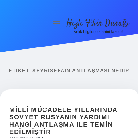
Hızlı Fikir Durağı
menüyü
aç
Anlık bilgilerle zihnini tazele!
Anasayfa
Gizlilik Politikası
Yasal Uyarı
ETIKET:
SEYRISEFAIN ANTLAŞMASI NEDIR
Hakkımızda
MILLI MÜCADELE YILLARINDA
SOVYET RUSYANIN YARDIMI
HANGI ANTLAŞMA ILE TEMIN
EDILMIŞTIR