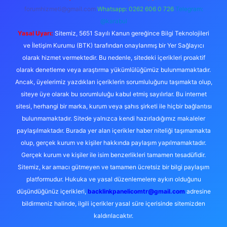
forumhizmeti@gmail.com
Whatsapp: 0262 606 0 726
Telegram:
@karabul
Yasal Uyarı:
Sitemiz, 5651 Sayılı Kanun gereğince Bilgi Teknolojileri
ve İletişim Kurumu (BTK) tarafından onaylanmış bir Yer Sağlayıcı
olarak hizmet vermektedir. Bu nedenle, sitedeki içerikleri proaktif
olarak denetleme veya araştırma yükümlülüğümüz bulunmamaktadır.
Ancak, üyelerimiz yazdıkları içeriklerin sorumluluğunu taşımakta olup,
siteye üye olarak bu sorumluluğu kabul etmiş sayılırlar. Bu internet
sitesi, herhangi bir marka, kurum veya şahıs şirketi ile hiçbir bağlantısı
bulunmamaktadır. Sitede yalnızca kendi hazırladığımız makaleler
paylaşılmaktadır. Burada yer alan içerikler haber niteliği taşımamakta
olup, gerçek kurum ve kişiler hakkında paylaşım yapılmamaktadır.
Gerçek kurum ve kişiler ile isim benzerlikleri tamamen tesadüfidir.
Sitemiz, kar amacı gütmeyen ve tamamen ücretsiz bir bilgi paylaşım
platformudur. Hukuka ve yasal düzenlemelere aykırı olduğunu
düşündüğünüz içerikleri,
backlinkpanelicomtr@gmail.com
adresine
bildirmeniz halinde, ilgili içerikler yasal süre içerisinde sitemizden
kaldırılacaktır.