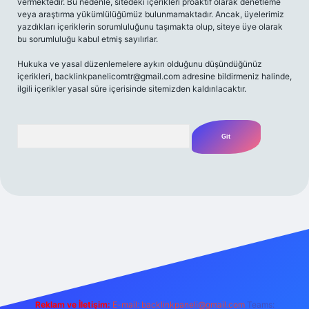
vermektedir. Bu nedenle, sitedeki içerikleri proaktif olarak denetleme
veya araştırma yükümlülüğümüz bulunmamaktadır. Ancak, üyelerimiz
yazdıkları içeriklerin sorumluluğunu taşımakta olup, siteye üye olarak
bu sorumluluğu kabul etmiş sayılırlar.
Hukuka ve yasal düzenlemelere aykırı olduğunu düşündüğünüz
içerikleri,
backlinkpanelicomtr@gmail.com
adresine bildirmeniz halinde,
ilgili içerikler yasal süre içerisinde sitemizden kaldırılacaktır.
Arama
 giriş
betexpergir.net
Reklam ve İletişim:
E-mail:
backlinkpaneli@gmail.com
Teams: