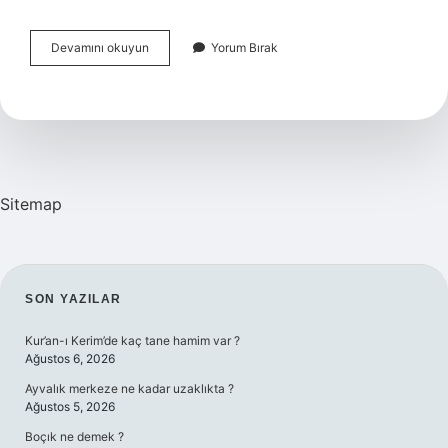
Milli
Devamını okuyun
Yorum Bırak
Mücadele
Yıllarında
Sovyet
Rusyanın
Yardımı
Hangi
Antlaşma
Ile
Sitemap
Temin
Edilmiştir
SIDEBAR
SON YAZILAR
Kur’an-ı Kerim’de kaç tane hamim var ?
Ağustos 6, 2026
Ayvalık merkeze ne kadar uzaklıkta ?
Ağustos 5, 2026
Boçık ne demek ?