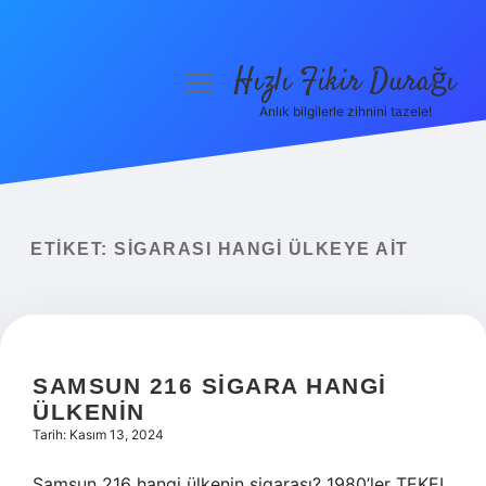
Hızlı Fikir Durağı
menüyü
aç
Anlık bilgilerle zihnini tazele!
Anasayfa
Gizlilik Politikası
Yasal Uyarı
ETIKET:
SIGARASI HANGI ÜLKEYE AIT
Hakkımızda
SAMSUN 216 SIGARA HANGI
ÜLKENIN
Tarih: Kasım 13, 2024
Samsun 216 hangi ülkenin sigarası? 1980’ler TEKEL