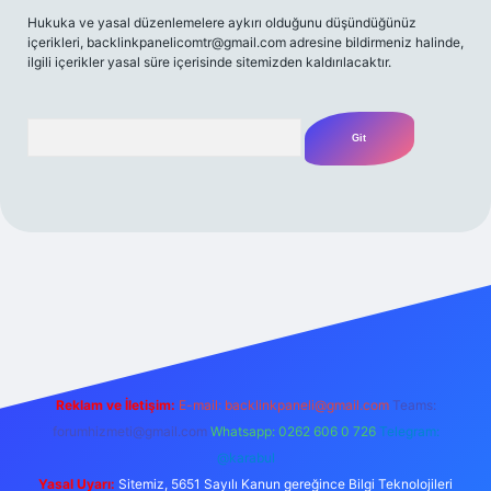
Hukuka ve yasal düzenlemelere aykırı olduğunu düşündüğünüz
içerikleri,
backlinkpanelicomtr@gmail.com
adresine bildirmeniz halinde,
ilgili içerikler yasal süre içerisinde sitemizden kaldırılacaktır.
Arama
lbet casino
betexper yeni giriş
betexpergir.net
Reklam ve İletişim:
E-mail:
backlinkpaneli@gmail.com
Teams:
forumhizmeti@gmail.com
Whatsapp: 0262 606 0 726
Telegram:
@karabul
Yasal Uyarı:
Sitemiz, 5651 Sayılı Kanun gereğince Bilgi Teknolojileri