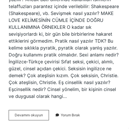
telaffuzları parantez içinde verilebilir: Shakespeare
(Shakespeare), vb. Sevişmek nasıl yazılır? MAKE
LOVE KELİMESİNİN CÜMLE İÇİNDE DOĞRU
KULLANIMINA ÖRNEKLER O kadar sık ​​
sevişiyorlardı ki, bir gün bile birbirlerine hakaret
ettiklerini görmedim. Pratik nasıl yazılır TDK? Bu
kelime sıklıkla pyratik, pyratik olarak yanlış yazılır.
Doğru kullanımı pratik olmalıdır. Sexi anlamı nedir?
İngilizce-Türkçe çevirisi Sıfat seksi, çekici, alımlı,
güzel, cinsel açıdan çekici. Seksisin ingilizce ne
demek? Çok ateşlisin kızım. Çok seksisin, Christie.
Çok ateşlisin, Christie. Eş cinsellik nasıl yazılır?
Eşcinsellik nedir? Cinsel yönelim, bir kişinin cinsel
ve duygusal olarak hangi…
Sexi
Devamını okuyun
Yorum Bırak
Nasıl
Yazılı