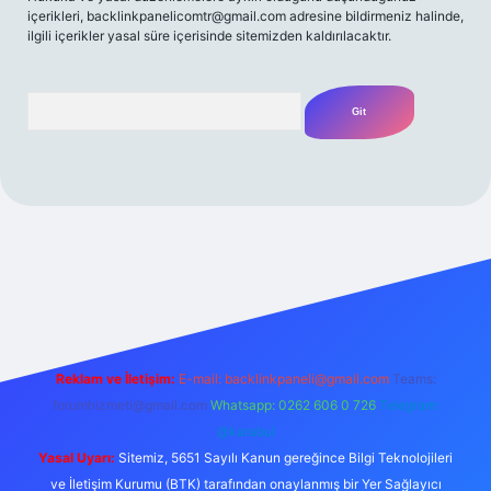
içerikleri,
backlinkpanelicomtr@gmail.com
adresine bildirmeniz halinde,
ilgili içerikler yasal süre içerisinde sitemizden kaldırılacaktır.
Arama
ş
betexpergir.net
Reklam ve İletişim:
E-mail:
backlinkpaneli@gmail.com
Teams:
forumhizmeti@gmail.com
Whatsapp: 0262 606 0 726
Telegram:
@karabul
Yasal Uyarı:
Sitemiz, 5651 Sayılı Kanun gereğince Bilgi Teknolojileri
ve İletişim Kurumu (BTK) tarafından onaylanmış bir Yer Sağlayıcı