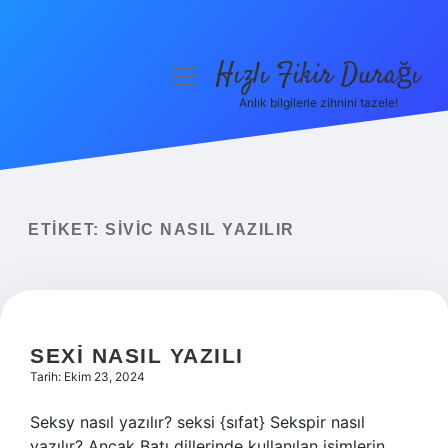
Hızlı Fikir Durağı
menüyü
aç
Anlık bilgilerle zihnini tazele!
Anasayfa
Gizlilik Politikası
Yasal Uyarı
ETIKET:
SIVIC NASIL YAZILIR
Hakkımızda
SEXI NASIL YAZILI
Tarih: Ekim 23, 2024
Seksy nasıl yazılır? seksi {sıfat} Sekspir nasıl
yazılır? Ancak Batı dillerinde kullanılan isimlerin