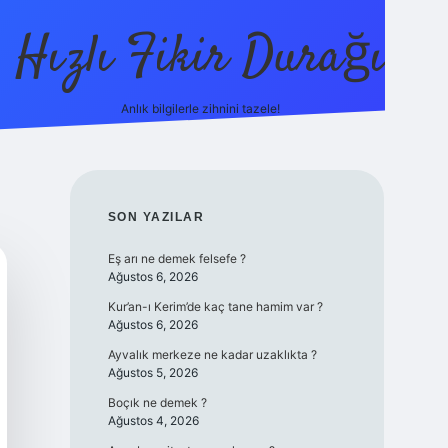
Hızlı Fikir Durağı
Anlık bilgilerle zihnini tazele!
ilbet casino
betexper yeni giriş
betexper
SIDEBAR
SON YAZILAR
Eş arı ne demek felsefe ?
Ağustos 6, 2026
Kur’an-ı Kerim’de kaç tane hamim var ?
Ağustos 6, 2026
Ayvalık merkeze ne kadar uzaklıkta ?
Ağustos 5, 2026
Boçık ne demek ?
Ağustos 4, 2026