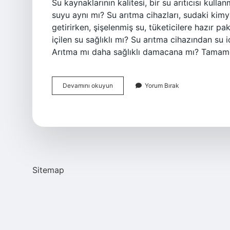
Su kaynaklarının kalitesi, bir su arıtıcısı kull
suyu aynı mı? Su arıtma cihazları, sudaki kimyasa
getirirken, şişelenmiş su, tüketicilere hazır 
içilen su sağlıklı mı? Su arıtma cihazından su i
Arıtma mı daha sağlıklı damacana mı? Tamamen
Aritma
Devamını okuyun
Yorum Bırak
Suyu
Mu
Hazir
Su
Mu
Sitemap