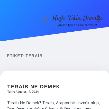
Hızlı Fikir Durağı
menüyü
aç
Anlık bilgilerle zihnini tazele!
Anasayfa
Gizlilik Politikası
Yasal Uyarı
ETIKET:
TERAIB
Hakkımızda
TERAIB NE DEMEK
Tarih: Ağustos 17, 2024
Teraib Ne Demek? Teraib, Arapça bir sözcük olup,
“varlığının karşılığını ödeme, ödünç alma veya