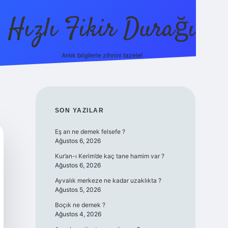
Hızlı Fikir Durağı
Anlık bilgilerle zihnini tazele!
ilbet casino
betexper yeni giriş
betexpergir.net
SIDEBAR
SON YAZILAR
Eş arı ne demek felsefe ?
Ağustos 6, 2026
Kur’an-ı Kerim’de kaç tane hamim var ?
Ağustos 6, 2026
Ayvalık merkeze ne kadar uzaklıkta ?
Ağustos 5, 2026
Boçık ne demek ?
Ağustos 4, 2026