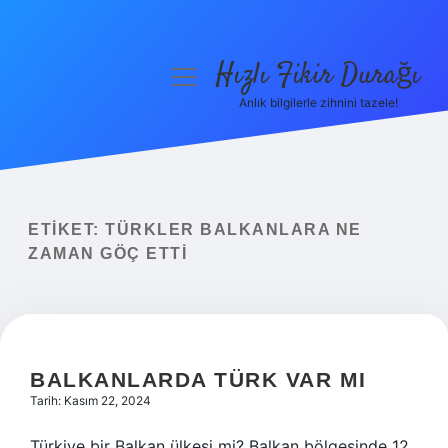
Hızlı Fikir Durağı
menüyü
aç
Anlık bilgilerle zihnini tazele!
Anasayfa
Gizlilik Politikası
Yasal Uyarı
ETIKET:
TÜRKLER BALKANLARA NE
ZAMAN GÖÇ ETTI
Hakkımızda
BALKANLARDA TÜRK VAR MI
Tarih: Kasım 22, 2024
Türkiye bir Balkan ülkesi mi? Balkan bölgesinde 12