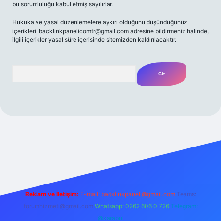
bu sorumluluğu kabul etmiş sayılırlar.
Hukuka ve yasal düzenlemelere aykırı olduğunu düşündüğünüz
içerikleri,
backlinkpanelicomtr@gmail.com
adresine bildirmeniz halinde,
ilgili içerikler yasal süre içerisinde sitemizden kaldırılacaktır.
Arama
lbet casino
betexper yeni giriş
betexpergir.net
Reklam ve İletişim:
E-mail:
backlinkpaneli@gmail.com
Teams:
forumhizmeti@gmail.com
Whatsapp: 0262 606 0 726
Telegram:
@karabul