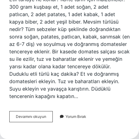
300 gram kuşbaşı et, 1 adet soğan, 2 adet
patlıcan, 2 adet patates, 1 adet kabak, 1 adet
kapya biber, 2 adet yeşil biber. Mevsim türlüsü
nedir? Tüm sebzeler küp şeklinde doğrandıktan
sonra soğan, patates, patlıcan, kabak, sarımsak (en
az 6-7 diş) ve soyulmuş ve doğranmış domatesler
tencereye eklenir. Bir kasede domates salçası sıcak
su ile ezilir, tuz ve baharatlar eklenir ve yemeğin
yarısı kadar olana kadar tencereye dökülür.
Duduklu etli türlü kaç dakika? Et ve doğranmış
domatesleri ekleyin. Tuz ve baharatları ekleyin.
Suyu ekleyin ve yavaşça karıştırın. Düdüklü
tencerenin kapağını kapatın…
Etli
Devamını okuyun
Yorum Bırak
Mevsim
Türlü
Nedir