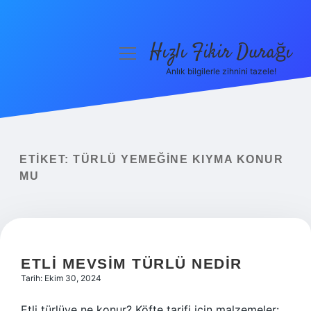
Hızlı Fikir Durağı
menüyü
aç
Anlık bilgilerle zihnini tazele!
Anasayfa
Gizlilik Politikası
Yasal Uyarı
ETIKET:
TÜRLÜ YEMEĞINE KIYMA KONUR
MU
Hakkımızda
ETLI MEVSIM TÜRLÜ NEDIR
Tarih: Ekim 30, 2024
Etli türlüye ne konur? Köfte tarifi için malzemeler: