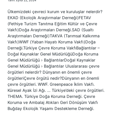
Tarih: Eylül 22, 2024
Ülkemizdeki çevreci kurum ve kuruluşlar nelerdir?
EKAD (Ekolojik Araştırmalar Derneği)FETAV
(Fethiye Turizm Tanıtma Eğitim Kültür ve Çevre
Vakfı)Doğa Araştırmaları Derneği.SAD (Sualtı
Araştırmaları Derneği)TAKVA (Tarımsal Kalkınma
Vakfı)WWF (Yaban Hayatı Koruma Vakfı)Doğa
Derneği.Türkiye Çevre Koruma VakfıBağlantılar –
Doğal Kaynaklar Genel MüdürlüğüDoğa Koruma
Genel Müdürlüğü › BağlantılarDoğal Kaynaklar
Genel Müdürlüğü › Bağlantılar Uluslararası çevre
örgütleri nelerdir? Dünyanın en önemli çevre
örgütleriÇevre örgütü nedir?Dünyanın en önemli
çevre örgütleri. WWF. Greenpeace İklim Vakfı.
Küresel Ayak İzi Ağı. … Türkiye’deki çevre örgütleri.
THEMA. Türkiye Doğa Koruma Derneği. Çevre
Koruma ve Ambalaj Atıkları Geri Dönüşüm Vakfı
Buğday Ekolojik Yaşamı Destekleme Derneği.