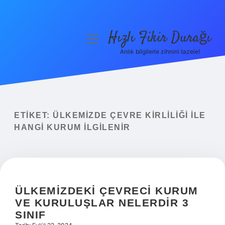
Hızlı Fikir Durağı
menüyü
aç
Anlık bilgilerle zihnini tazele!
Anasayfa
Gizlilik Politikası
Yasal Uyarı
ETIKET:
ÜLKEMIZDE ÇEVRE KIRLILIĞI ILE
HANGI KURUM ILGILENIR
Hakkımızda
ÜLKEMIZDEKI ÇEVRECI KURUM
VE KURULUŞLAR NELERDIR 3
SINIF