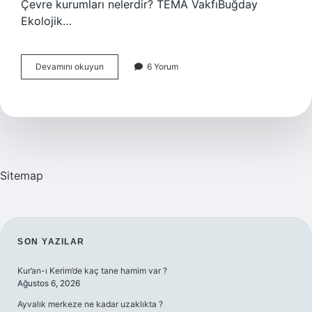
Çevre kurumları nelerdir? TEMA VakfıBuğday
Ekolojik…
Ülkemizdeki
Devamını okuyun
6 Yorum
Çevreci
Kurum
Ve
Kuruluşlar
Nelerdir
3
Sınıf
Sitemap
SIDEBAR
SON YAZILAR
Kur’an-ı Kerim’de kaç tane hamim var ?
Ağustos 6, 2026
Ayvalık merkeze ne kadar uzaklıkta ?